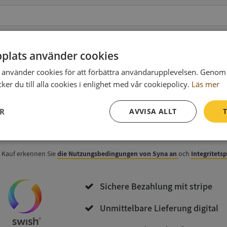
plats använder cookies
använder cookies för att förbättra användarupplevelsen. Genom 
 zur Rechnung
(wahlweise)
er du till alla cookies i enlighet med vår cookiepolicy.
Läs mer
ER
AVVISA ALLT
T
Jetzt kaufen und herunterladen
Prestanda
Inriktning
Funktioner
 Kauf erkennen Sie
die Nutzungsbedingungen von Syna an
och
Integritets
Sichere Bezahlung mit stripe
Unmittelbare Lieferung digital
Strikt nödvändigt
Prestanda
Inriktning
Funktioner
Oklassificerade