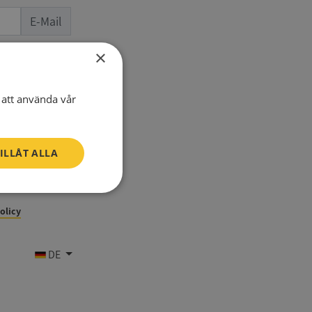
E-Mail
×
Telefon
att använda vår
ILLÅT ALLA
Oklassificerade
policy
DE