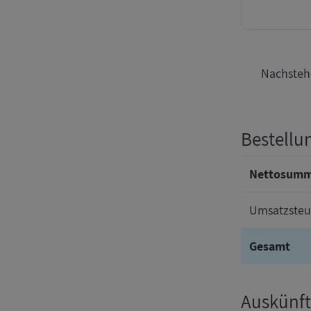
Nachstehe
Bestellu
Nettosum
Umsatzsteu
Gesamt
Auskünft