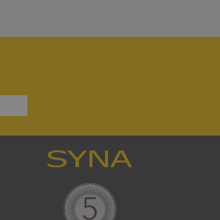
7
bbplatsen kan inte
om ställs av
P.NET MVC-teknik.
hörig publicering
 som förfalskning
ller ingen
rstörs när
a användarens
s interaktion med
ifter om besökarens
 och inställningar,
nser hedras i
ck och utför
en använder
 som
han besökte
tser som körs på
Den används för