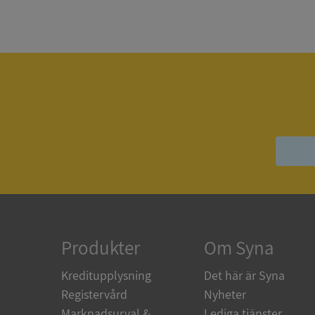
Strikt nödvändiga ka
användas ordentligt 
Namn
__RequestVerificat
VISITOR_PRIVACY_
Produkter
Om Syna
ASP.NET_SessionId
Kreditupplysning
Det här är Syna
Registervård
Nyheter
ARRAffinity
Marknadsurval &
Lediga tjänster