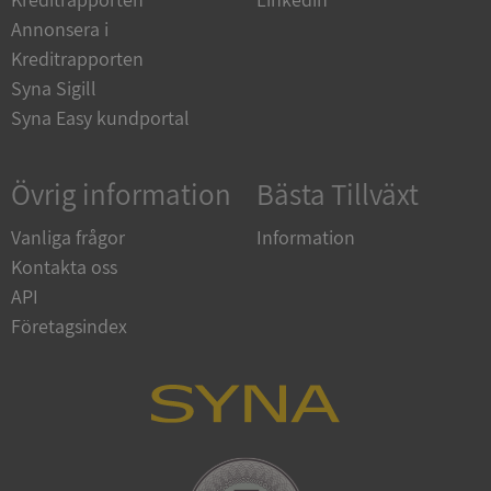
Annonsera i
Kreditrapporten
Syna Sigill
Syna Easy kundportal
Strikt nödvändigt
Prestanda
Inriktning
Funktioner
Oklassificerade
Övrig information
Bästa Tillväxt
Strikt nödvändiga kakor tillåter
Vanliga frågor
Information
kärnwebbplatsfunktioner som användarinloggning
och kontohantering. Webbplatsen kan inte
Kontakta oss
användas ordentligt utan strikt nödvändiga cookies.
API
Leverantör
/
Namn
Utgån
Företagsindex
Domän
__RequestVerificationToken
Session
Microsoft
Corporation
de.syna.se