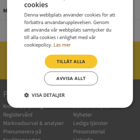
cookies
Malmö - Stockholm
| 2026-08-08
Denna webbplats använder cookies för att
förbättra användarupplevelsen. Genom
att använda vår webbplats samtycker du
till alla cookies i enlighet med vår
cookiepolicy.
Läs mer
040 - 25 85 00
TILLÅT ALLA
support@syna.se
AVVISA ALLT
Produkter
Om Syna
VISA DETALJER
Kreditupplysning
Det här är Syna
Strikt
Prestanda
Inriktning
nödvändigt
Registervård
Nyheter
Marknadsurval & analyser
Lediga tjänster
Prenumerera på
Pressmaterial
Funktioner
Oklassificerade
Kreditrapporten
Linkedin