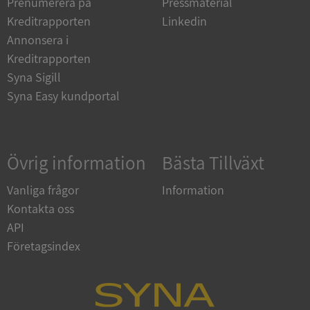
Prenumerera på
Pressmaterial
Strikt nödvändiga kakor tillåter
kärnwebbplatsfunktioner som användarinloggning
Kreditrapporten
Linkedin
och kontohantering. Webbplatsen kan inte
användas ordentligt utan strikt nödvändiga cookies.
Annonsera i
Kreditrapporten
Leverantör
/
Namn
Utgån
Domän
Syna Sigill
Syna Easy kundportal
__RequestVerificationToken
Session
Microsoft
Corporation
de.syna.se
Övrig information
Bästa Tillväxt
Vanliga frågor
Information
Kontakta oss
API
Företagsindex
Google
Privacy Policy
VISITOR_PRIVACY_METADATA
5 månader
YouTube
4 veckor
.youtube.com