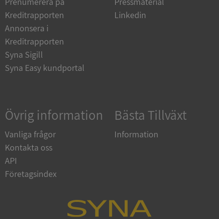
Prenumerera på
Pressmaterial
Strikt nödvändiga kakor tillåter
kärnwebbplatsfunktioner som användarinloggning
Kreditrapporten
Linkedin
och kontohantering. Webbplatsen kan inte
användas ordentligt utan strikt nödvändiga cookies.
Annonsera i
Kreditrapporten
Leverantör
/
Namn
Utgån
Domän
Syna Sigill
Syna Easy kundportal
__RequestVerificationToken
Session
Microsoft
Corporation
de.syna.se
Övrig information
Bästa Tillväxt
Vanliga frågor
Information
Kontakta oss
API
Företagsindex
Google
Privacy Policy
VISITOR_PRIVACY_METADATA
5 månader
YouTube
4 veckor
.youtube.com