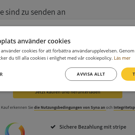
e sind zu senden an
plats använder cookies
använder cookies för att förbättra användarupplevelsen. Genom 
er du till alla cookies i enlighet med vår cookiepolicy.
Läs mer
 zur Rechnung
(wahlweise)
ER
AVVISA ALLT
T
Jetzt kaufen und herunterladen
Prestanda
Inriktning
Funktioner
 Kauf erkennen Sie
die Nutzungsbedingungen von Syna an
och
Integritets
Sichere Bezahlung mit stripe