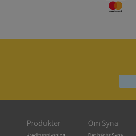
Strikt nödvändiga ka
användas ordentligt 
Namn
__RequestVerificat
VISITOR_PRIVACY_
ASP.NET_SessionId
Produkter
Om Syna
Kreditupplysning
Det här är Syna