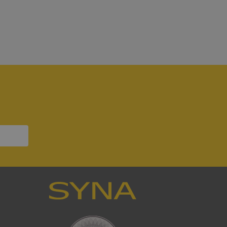
bbplatsen kan inte
7
om ställs av
P.NET MVC-teknik.
hörig publicering
 som förfalskning
ller ingen
rstörs när
a användarens
s interaktion med
ifter om besökarens
 och inställningar,
nser hedras i
ck och utför
en använder
 som
han besökte