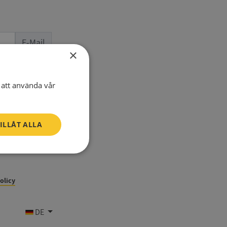
E-Mail
×
Telefon
att använda vår
ILLÅT ALLA
Oklassificerade
policy
DE