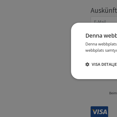
Auskünft
Denna webb
Denna webbplats 
webbplats samtyck
Angaben
VISA DETALJ
Strikt
nödvändigt
Beim