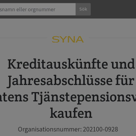
Sök
Kreditauskünfte und
Jahresabschlüsse für
atens Tjänstepensions
kaufen
Organisationsnummer: 202100-0928