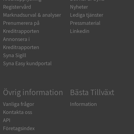
Funktioner
Oklassificerade
Registervård
Nyheter
Strikt nödvändiga kakor tillåter
Marknadsurval & analyser
Lediga tjänster
kärnwebbplatsfunktioner som användarinloggning
och kontohantering. Webbplatsen kan inte
Prenumerera på
Pressmaterial
användas ordentligt utan strikt nödvändiga cookies.
Kreditrapporten
Linkedin
Leverantör
/
Annonsera i
Namn
Utgån
Domän
Kreditrapporten
__RequestVerificationToken
Session
Microsoft
Syna Sigill
Corporation
Syna Easy kundportal
de.syna.se
Övrig information
Bästa Tillväxt
Vanliga frågor
Information
Kontakta oss
API
Google
Privacy Policy
Företagsindex
VISITOR_PRIVACY_METADATA
5 månader
YouTube
4 veckor
.youtube.com