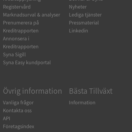
Funktioner
Oklassificerade
Registervård
Nyheter
Strikt nödvändiga kakor tillåter
Marknadsurval & analyser
Lediga tjänster
kärnwebbplatsfunktioner som användarinloggning
och kontohantering. Webbplatsen kan inte
Prenumerera på
Pressmaterial
användas ordentligt utan strikt nödvändiga cookies.
Kreditrapporten
Linkedin
Leverantör
/
Annonsera i
Namn
Utgån
Domän
Kreditrapporten
__RequestVerificationToken
Session
Microsoft
Syna Sigill
Corporation
Syna Easy kundportal
de.syna.se
Övrig information
Bästa Tillväxt
Vanliga frågor
Information
Kontakta oss
API
Google
Privacy Policy
Företagsindex
VISITOR_PRIVACY_METADATA
5 månader
YouTube
4 veckor
.youtube.com