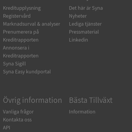
Funktioner
Oklassificerade
Kreditupplysning
Det här är Syna
Registervård
Nyheter
Strikt nödvändiga kakor tillåter
kärnwebbplatsfunktioner som användarinloggning
Marknadsurval & analyser
Lediga tjänster
och kontohantering. Webbplatsen kan inte
Prenumerera på
användas ordentligt utan strikt nödvändiga cookies.
Pressmaterial
Kreditrapporten
Linkedin
Leverantör
/
Namn
Utgån
Annonsera i
Domän
Kreditrapporten
__RequestVerificationToken
Session
Microsoft
Corporation
Syna Sigill
de.syna.se
Syna Easy kundportal
Övrig information
Bästa Tillväxt
Vanliga frågor
Information
Kontakta oss
Google
API
Privacy Policy
VISITOR_PRIVACY_METADATA
5 månader