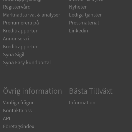
Funktioner
Oklassificerade
Registervård
Nyheter
Strikt nödvändiga kakor tillåter
Marknadsurval & analyser
Lediga tjänster
kärnwebbplatsfunktioner som användarinloggning
och kontohantering. Webbplatsen kan inte
Prenumerera på
Pressmaterial
användas ordentligt utan strikt nödvändiga cookies.
Kreditrapporten
Linkedin
Leverantör
/
Annonsera i
Namn
Utgån
Domän
Kreditrapporten
__RequestVerificationToken
Session
Microsoft
Syna Sigill
Corporation
Syna Easy kundportal
de.syna.se
Övrig information
Bästa Tillväxt
Vanliga frågor
Information
Kontakta oss
API
Google
Privacy Policy
Företagsindex
VISITOR_PRIVACY_METADATA
5 månader
YouTube
4 veckor
.youtube.com