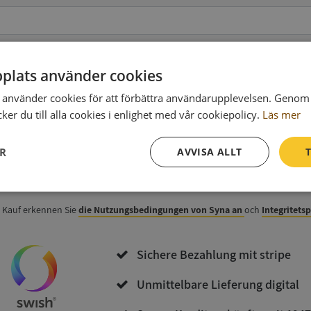
plats använder cookies
använder cookies för att förbättra användarupplevelsen. Genom 
 zur Rechnung
(wahlweise)
er du till alla cookies i enlighet med vår cookiepolicy.
Läs mer
ER
AVVISA ALLT
T
Jetzt kaufen und herunterladen
Prestanda
Inriktning
Funktioner
 Kauf erkennen Sie
die Nutzungsbedingungen von Syna an
och
Integritets
Sichere Bezahlung mit stripe
Unmittelbare Lieferung digital
Strikt nödvändigt
Prestanda
Inriktning
Funktioner
Oklassificerade