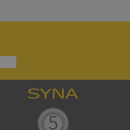
7
bbplatsen kan inte
om ställs av
P.NET MVC-teknik.
hörig publicering
 som förfalskning
ller ingen
rstörs när
a användarens
s interaktion med
ifter om besökarens
 och inställningar,
nser hedras i
ck och utför
en använder
 som
han besökte
tser som körs på
Den används för