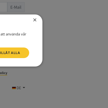
E-Mail
×
Telefon
att använda vår
ILLÅT ALLA
Oklassificerade
policy
DE