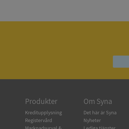
Strikt nödvändiga ka
användas ordentligt 
Namn
__RequestVerificat
VISITOR_PRIVACY_
Produkter
Om Syna
ASP.NET_SessionId
Kreditupplysning
Det här är Syna
Registervård
Nyheter
ARRAffinity
Marknadsurval &
Lediga tjänster