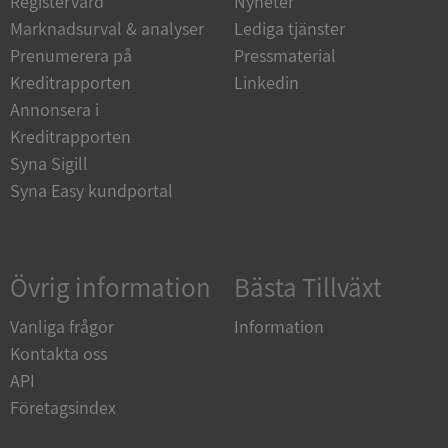
Registervård
Nyheter
Marknadsurval & analyser
Lediga tjänster
Strikt nödvändiga kakor tillåter
kärnwebbplatsfunktioner som användarinloggning
Prenumerera på
Pressmaterial
och kontohantering. Webbplatsen kan inte
användas ordentligt utan strikt nödvändiga cookies.
Kreditrapporten
Linkedin
Annonsera i
Leverantör
/
Namn
Utgån
Domän
Kreditrapporten
Syna Sigill
__RequestVerificationToken
Session
Microsoft
Corporation
Syna Easy kundportal
de.syna.se
Övrig information
Bästa Tillväxt
Vanliga frågor
Information
Kontakta oss
API
Google
Företagsindex
Privacy Policy
VISITOR_PRIVACY_METADATA
5 månader
YouTube
4 veckor
.youtube.com