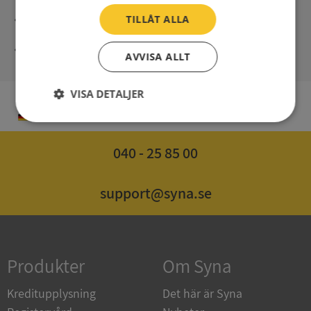
Unmittelbare Lieferung digital
TILLÅT ALLA
Syna – Kreditauskünfte seit 1947
AVVISA ALLT
VISA DETALJER
DE
Strikt
Prestanda
Inriktning
nödvändigt
040 - 25 85 00
Funktioner
Oklassificerade
support@syna.se
Produkter
Om Syna
Strikt nödvändigt
Prestanda
Inriktning
Kreditupplysning
Det här är Syna
Funktioner
Oklassificerade