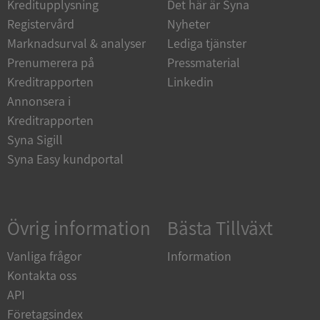
Kreditupplysning
Det här är Syna
Funktioner
Oklassificerade
Registervård
Nyheter
Strikt nödvändiga kakor tillåter
Marknadsurval & analyser
Lediga tjänster
kärnwebbplatsfunktioner som användarinloggning
och kontohantering. Webbplatsen kan inte
Prenumerera på
Pressmaterial
användas ordentligt utan strikt nödvändiga cookies.
Kreditrapporten
Linkedin
Leverantör
/
Namn
Utgån
Annonsera i
Domän
Kreditrapporten
__RequestVerificationToken
Session
Microsoft
Syna Sigill
Corporation
de.syna.se
Syna Easy kundportal
Övrig information
Bästa Tillväxt
Vanliga frågor
Information
Kontakta oss
API
Google
Privacy Policy
Företagsindex
VISITOR_PRIVACY_METADATA
5 månader
YouTube