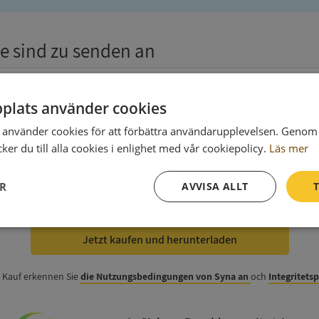
e sind zu senden an
plats använder cookies
använder cookies för att förbättra användarupplevelsen. Genom 
er du till alla cookies i enlighet med vår cookiepolicy.
Läs mer
 zur Rechnung
(wahlweise)
ER
AVVISA ALLT
T
Prestanda
Inriktning
Funktioner
Jetzt kaufen und herunterladen
 Kauf erkennen Sie
die Nutzungsbedingungen von Syna an
och
Integritets