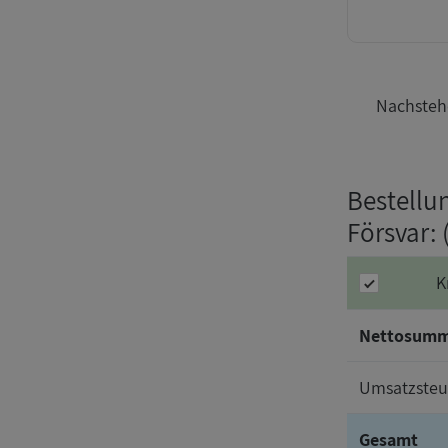
Nachstehe
Bestellu
Försvar
:
K
Nettosum
Umsatzsteu
Gesamt