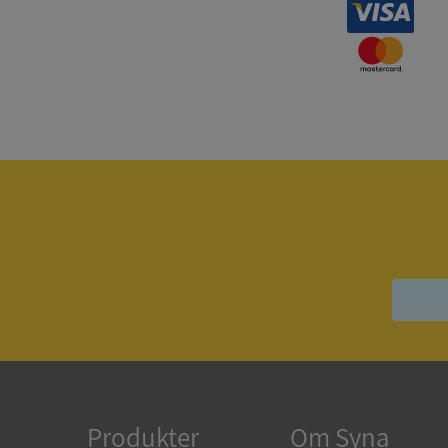
Strikt nödvändiga ka
användas ordentligt 
Namn
__RequestVerificat
VISITOR_PRIVACY_
ASP.NET_SessionId
Produkter
Om Syna