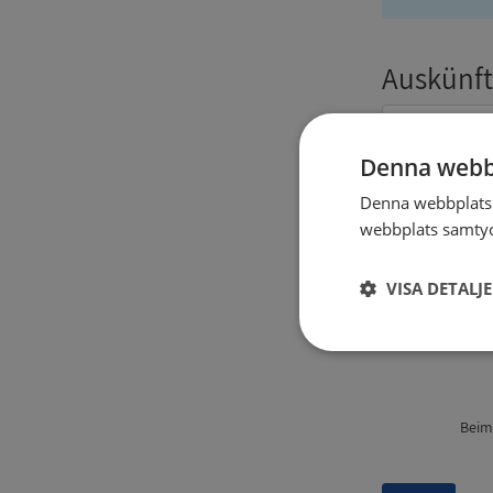
Auskünft
Denna webb
Denna webbplats 
webbplats samtyck
Angaben
VISA DETALJ
Strikt
nödvändigt
Beim