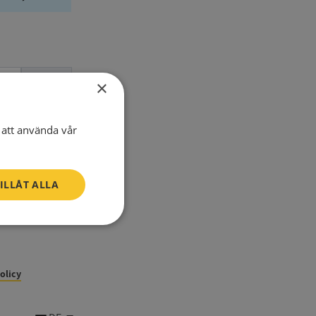
E-Mail
×
Telefon
att använda vår
ILLÅT ALLA
Oklassificerade
policy