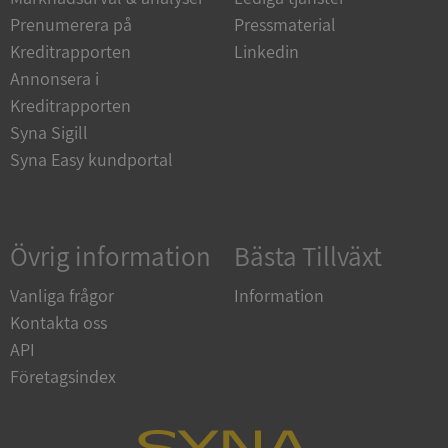
Strikt nödvändiga kakor tillåter
Prenumerera på
Pressmaterial
kärnwebbplatsfunktioner som användarinloggning
och kontohantering. Webbplatsen kan inte
Kreditrapporten
Linkedin
användas ordentligt utan strikt nödvändiga cookies.
Annonsera i
Leverantör
/
Kreditrapporten
Namn
Utgån
Domän
Syna Sigill
__RequestVerificationToken
Session
Microsoft
Syna Easy kundportal
Corporation
de.syna.se
Övrig information
Bästa Tillväxt
Vanliga frågor
Information
Kontakta oss
API
Företagsindex
Google
Privacy Policy
VISITOR_PRIVACY_METADATA
5 månader
YouTube
4 veckor
.youtube.com