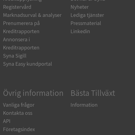
Funktioner
Oklassificerade
Registervård
Nyheter
Strikt nödvändiga kakor tillåter
Marknadsurval & analyser
Lediga tjänster
kärnwebbplatsfunktioner som användarinloggning
och kontohantering. Webbplatsen kan inte
Prenumerera på
Pressmaterial
användas ordentligt utan strikt nödvändiga cookies.
Kreditrapporten
Linkedin
Leverantör
/
Annonsera i
Namn
Utgån
Domän
Kreditrapporten
__RequestVerificationToken
Session
Microsoft
Syna Sigill
Corporation
Syna Easy kundportal
de.syna.se
Övrig information
Bästa Tillväxt
Vanliga frågor
Information
Kontakta oss
API
Google
Privacy Policy
Företagsindex
VISITOR_PRIVACY_METADATA
5 månader
YouTube
4 veckor
.youtube.com