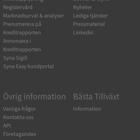
Funktioner
Oklassificerade
Registervård
Nyheter
Strikt nödvändiga kakor tillåter
Marknadsurval & analyser
Lediga tjänster
kärnwebbplatsfunktioner som användarinloggning
och kontohantering. Webbplatsen kan inte
Prenumerera på
Pressmaterial
användas ordentligt utan strikt nödvändiga cookies.
Kreditrapporten
Linkedin
Leverantör
/
Annonsera i
Namn
Utgån
Domän
Kreditrapporten
__RequestVerificationToken
Session
Microsoft
Syna Sigill
Corporation
Syna Easy kundportal
de.syna.se
Övrig information
Bästa Tillväxt
Vanliga frågor
Information
Kontakta oss
API
Google
Privacy Policy
Företagsindex
VISITOR_PRIVACY_METADATA
5 månader
YouTube
4 veckor
.youtube.com