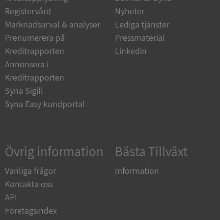
Funktioner
Oklassificerade
Registervård
Nyheter
Strikt nödvändiga kakor tillåter
Marknadsurval & analyser
Lediga tjänster
kärnwebbplatsfunktioner som användarinloggning
och kontohantering. Webbplatsen kan inte
Prenumerera på
Pressmaterial
användas ordentligt utan strikt nödvändiga cookies.
Kreditrapporten
Linkedin
Leverantör
/
Annonsera i
Namn
Utgån
Domän
Kreditrapporten
__RequestVerificationToken
Session
Microsoft
Syna Sigill
Corporation
Syna Easy kundportal
de.syna.se
Övrig information
Bästa Tillväxt
Vanliga frågor
Information
Kontakta oss
API
Google
Privacy Policy
Företagsindex
VISITOR_PRIVACY_METADATA
5 månader
YouTube
4 veckor
.youtube.com