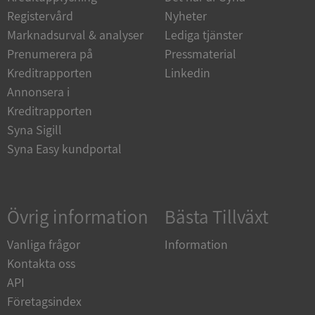
Funktioner
Oklassificerade
Registervård
Nyheter
Strikt nödvändiga kakor tillåter
Marknadsurval & analyser
Lediga tjänster
kärnwebbplatsfunktioner som användarinloggning
och kontohantering. Webbplatsen kan inte
Prenumerera på
Pressmaterial
användas ordentligt utan strikt nödvändiga cookies.
Kreditrapporten
Linkedin
Leverantör
/
Annonsera i
Namn
Utgån
Domän
Kreditrapporten
__RequestVerificationToken
Session
Microsoft
Syna Sigill
Corporation
Syna Easy kundportal
de.syna.se
Övrig information
Bästa Tillväxt
Vanliga frågor
Information
Kontakta oss
API
Google
Privacy Policy
Företagsindex
VISITOR_PRIVACY_METADATA
5 månader
YouTube
4 veckor
.youtube.com