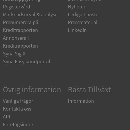
Funktioner
Oklassificerade
Registervård
Nyheter
Strikt nödvändiga kakor tillåter
Marknadsurval & analyser
Lediga tjänster
kärnwebbplatsfunktioner som användarinloggning
och kontohantering. Webbplatsen kan inte
Prenumerera på
Pressmaterial
användas ordentligt utan strikt nödvändiga cookies.
Kreditrapporten
Linkedin
Leverantör
/
Annonsera i
Namn
Utgån
Domän
Kreditrapporten
__RequestVerificationToken
Session
Microsoft
Syna Sigill
Corporation
Syna Easy kundportal
de.syna.se
Övrig information
Bästa Tillväxt
Vanliga frågor
Information
Kontakta oss
API
Google
Privacy Policy
Företagsindex
VISITOR_PRIVACY_METADATA
5 månader
YouTube
4 veckor
.youtube.com