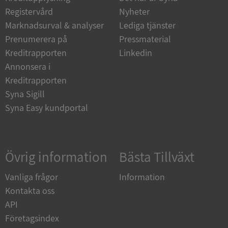
Funktioner
Oklassificerade
Registervård
Nyheter
Strikt nödvändiga kakor tillåter
Marknadsurval & analyser
Lediga tjänster
kärnwebbplatsfunktioner som användarinloggning
och kontohantering. Webbplatsen kan inte
Prenumerera på
Pressmaterial
användas ordentligt utan strikt nödvändiga cookies.
Kreditrapporten
Linkedin
Leverantör
/
Annonsera i
Namn
Utgån
Domän
Kreditrapporten
__RequestVerificationToken
Session
Microsoft
Syna Sigill
Corporation
Syna Easy kundportal
de.syna.se
Övrig information
Bästa Tillväxt
Vanliga frågor
Information
Kontakta oss
API
Google
Privacy Policy
Företagsindex
VISITOR_PRIVACY_METADATA
5 månader
YouTube
4 veckor
.youtube.com