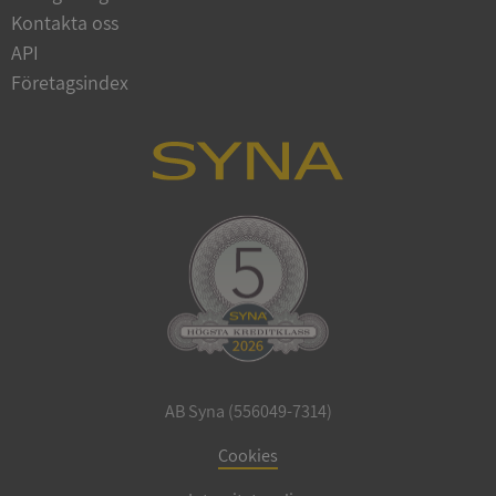
Google
Kontakta oss
Privacy Policy
VISITOR_PRIVACY_METADATA
5 månader
YouTube
API
4 veckor
.youtube.com
Företagsindex
ASP.NET_SessionId
Session
Microsoft
Corporation
de.syna.se
AB Syna (556049-7314)
ARRAffinity
Session
Microsoft
Cookies
Corporation
.syna.se