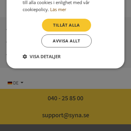
till alla cookies i enlighet med vår
cookiepolicy.
Läs mer
TILLÅT ALLA
Sichere Bezahlung mit stripe
AVVISA ALLT
Unmittelbare Lieferung digital
Syna – Kreditauskünfte seit 1947
VISA DETALJER
Strikt
Prestanda
Inriktning
nödvändigt
DE
Funktioner
Oklassificerade
040 - 25 85 00
support@syna.se