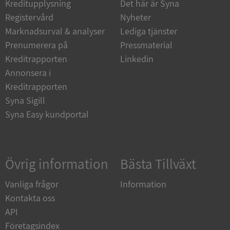
Kreditupplysning
Det här är Syna
Funktioner
Oklassificerade
Registervård
Nyheter
Strikt nödvändiga kakor tillåter
Marknadsurval & analyser
Lediga tjänster
kärnwebbplatsfunktioner som användarinloggning
och kontohantering. Webbplatsen kan inte
Prenumerera på
Pressmaterial
användas ordentligt utan strikt nödvändiga cookies.
Kreditrapporten
Linkedin
Leverantör
/
Namn
Utgån
Annonsera i
Domän
Kreditrapporten
__RequestVerificationToken
Session
Microsoft
Syna Sigill
Corporation
de.syna.se
Syna Easy kundportal
Övrig information
Bästa Tillväxt
Vanliga frågor
Information
Kontakta oss
API
Google
Privacy Policy
Företagsindex
VISITOR_PRIVACY_METADATA
5 månader
YouTube