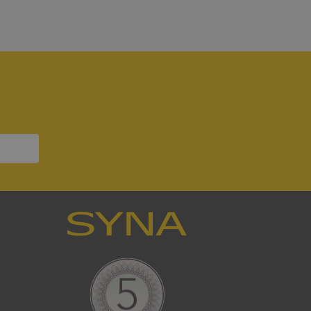
7
bbplatsen kan inte
om ställs av
P.NET MVC-teknik.
hörig publicering
 som förfalskning
ller ingen
rstörs när
a användarens
s interaktion med
ifter om besökarens
 och inställningar,
nser hedras i
ck och utför
en använder
 som
han besökte
tser som körs på
Den används för