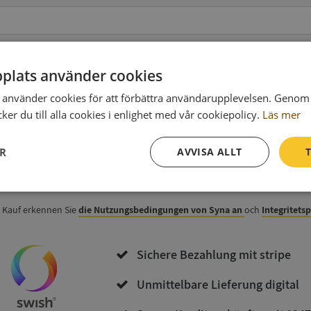
plats använder cookies
använder cookies för att förbättra användarupplevelsen. Genom 
 zur Rechnung
(wahlweise)
er du till alla cookies i enlighet med vår cookiepolicy.
Läs mer
ER
AVVISA ALLT
T
Jetzt kaufen und herunterladen
Prestanda
Inriktning
Funktioner
 Kauf erkennen Sie
die Nutzungsbedingungen von Syna an
och
Integritets
Sichere Bezahlung mit stripe
Unmittelbare Lieferung digital
Strikt nödvändigt
Prestanda
Inriktning
Funktioner
Oklassificerade