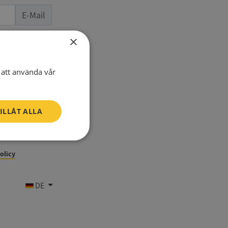
E-Mail
×
Telefon
att använda vår
ILLÅT ALLA
Oklassificerade
policy
DE