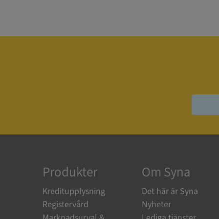
Strikt nödvändiga ka
användas ordentligt 
Namn
__RequestVerificat
VISITOR_PRIVACY_
Produkter
Om Syna
ASP.NET_SessionId
Kreditupplysning
Det här är Syna
Registervård
Nyheter
ARRAffinity
Marknadsurval &
Lediga tjänster