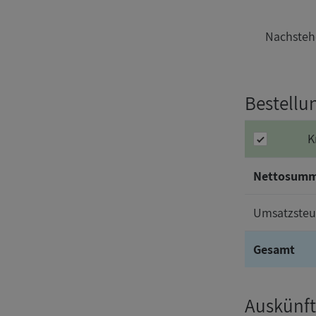
Nachstehe
Bestellu
K
Nettosum
Umsatzsteu
Gesamt
Auskünft