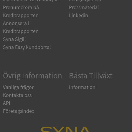
Strikt nödvändiga kakor tillåter
Prenumerera på
Pressmaterial
kärnwebbplatsfunktioner som användarinloggning
och kontohantering. Webbplatsen kan inte
Kreditrapporten
Linkedin
användas ordentligt utan strikt nödvändiga cookies.
Annonsera i
Leverantör
/
Kreditrapporten
Namn
Utgån
Domän
Syna Sigill
__RequestVerificationToken
Session
Microsoft
Syna Easy kundportal
Corporation
de.syna.se
Övrig information
Bästa Tillväxt
Vanliga frågor
Information
Kontakta oss
API
Företagsindex
Google
Privacy Policy
VISITOR_PRIVACY_METADATA
5 månader
YouTube
4 veckor
.youtube.com