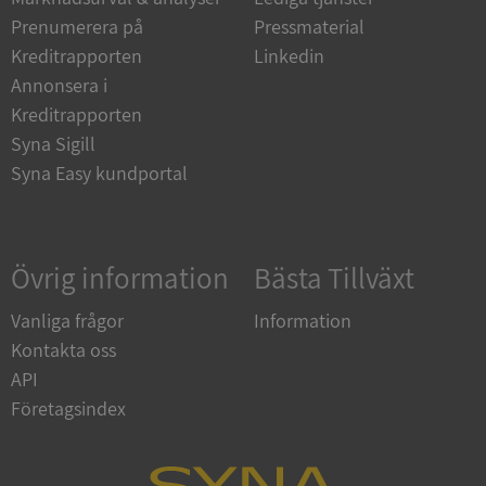
Strikt nödvändiga kakor tillåter
Prenumerera på
Pressmaterial
kärnwebbplatsfunktioner som användarinloggning
och kontohantering. Webbplatsen kan inte
Kreditrapporten
Linkedin
användas ordentligt utan strikt nödvändiga cookies.
Annonsera i
Leverantör
/
Kreditrapporten
Namn
Utgån
Domän
Syna Sigill
__RequestVerificationToken
Session
Microsoft
Syna Easy kundportal
Corporation
de.syna.se
Övrig information
Bästa Tillväxt
Vanliga frågor
Information
Kontakta oss
API
Företagsindex
Google
Privacy Policy
VISITOR_PRIVACY_METADATA
5 månader
YouTube
4 veckor
.youtube.com