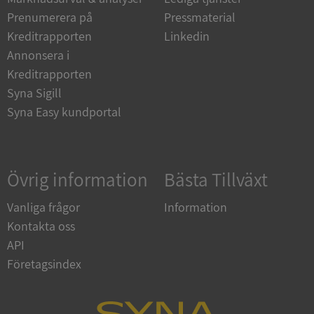
Strikt nödvändiga kakor tillåter
Prenumerera på
Pressmaterial
kärnwebbplatsfunktioner som användarinloggning
och kontohantering. Webbplatsen kan inte
Kreditrapporten
Linkedin
användas ordentligt utan strikt nödvändiga cookies.
Annonsera i
Leverantör
/
Kreditrapporten
Namn
Utgån
Domän
Syna Sigill
__RequestVerificationToken
Session
Microsoft
Syna Easy kundportal
Corporation
de.syna.se
Övrig information
Bästa Tillväxt
Vanliga frågor
Information
Kontakta oss
API
Företagsindex
Google
Privacy Policy
VISITOR_PRIVACY_METADATA
5 månader
YouTube
4 veckor
.youtube.com