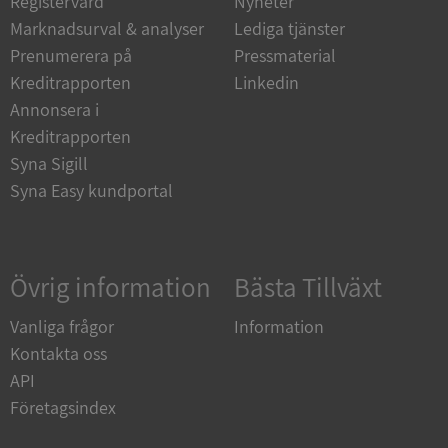
Registervård
Nyheter
Marknadsurval & analyser
Lediga tjänster
Strikt nödvändiga kakor tillåter
kärnwebbplatsfunktioner som användarinloggning
Prenumerera på
Pressmaterial
och kontohantering. Webbplatsen kan inte
användas ordentligt utan strikt nödvändiga cookies.
Kreditrapporten
Linkedin
Annonsera i
Leverantör
/
Namn
Utgån
Domän
Kreditrapporten
Syna Sigill
__RequestVerificationToken
Session
Microsoft
Corporation
Syna Easy kundportal
de.syna.se
Övrig information
Bästa Tillväxt
Vanliga frågor
Information
Kontakta oss
API
Google
Företagsindex
Privacy Policy
VISITOR_PRIVACY_METADATA
5 månader
YouTube
4 veckor
.youtube.com