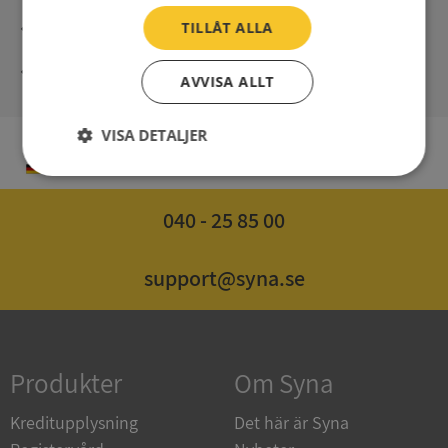
Unmittelbare Lieferung digital
TILLÅT ALLA
Syna – Kreditauskünfte seit 1947
AVVISA ALLT
VISA DETALJER
DE
Strikt
Prestanda
Inriktning
nödvändigt
040 - 25 85 00
Funktioner
Oklassificerade
support@syna.se
Produkter
Om Syna
Strikt nödvändigt
Prestanda
Inriktning
Kreditupplysning
Det här är Syna
Funktioner
Oklassificerade