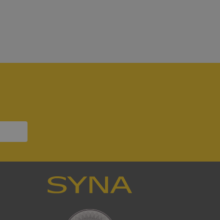
bbplatsen kan inte
7
om ställs av
P.NET MVC-teknik.
hörig publicering
 som förfalskning
ller ingen
rstörs när
a användarens
s interaktion med
ifter om besökarens
 och inställningar,
nser hedras i
ck och utför
en använder
 som
han besökte