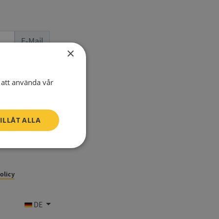
E-Mail
×
Telefon
att använda vår
ILLÅT ALLA
Oklassificerade
policy
DE