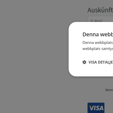
Auskünft
Denna webb
Denna webbplats 
webbplats samtyck
Angaben
VISA DETALJ
Strikt
nödvändigt
Beim