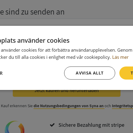
e sind zu senden an
plats använder cookies
använder cookies för att förbättra användarupplevelsen. Genom 
er du till alla cookies i enlighet med vår cookiepolicy.
Läs mer
 zur Rechnung
(wahlweise)
ER
AVVISA ALLT
T
Jetzt kaufen und herunterladen
Prestanda
Inriktning
Funktioner
 Kauf erkennen Sie
die Nutzungsbedingungen von Syna an
och
Integritets
Sichere Bezahlung mit stripe