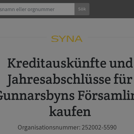
Sök
Kreditauskünfte und
Jahresabschlüsse für
Gunnarsbyns Församli
kaufen
Organisationsnummer: 252002-5590