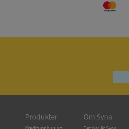
Strikt nödvändiga ka
användas ordentligt 
Namn
__RequestVerificat
VISITOR_PRIVACY_
ASP.NET_SessionId
Produkter
Om Syna
Kreditupplysning
Det här är Syna