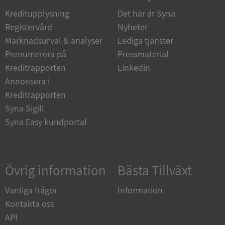
Funktioner
Oklassificerade
Kreditupplysning
Det här är Syna
Registervård
Nyheter
Strikt nödvändiga kakor tillåter
kärnwebbplatsfunktioner som användarinloggning
Marknadsurval & analyser
Lediga tjänster
och kontohantering. Webbplatsen kan inte
Prenumerera på
användas ordentligt utan strikt nödvändiga cookies.
Pressmaterial
Kreditrapporten
Linkedin
Leverantör
/
Namn
Utgån
Annonsera i
Domän
Kreditrapporten
__RequestVerificationToken
Session
Microsoft
Corporation
Syna Sigill
de.syna.se
Syna Easy kundportal
Övrig information
Bästa Tillväxt
Vanliga frågor
Information
Kontakta oss
Google
API
Privacy Policy
VISITOR_PRIVACY_METADATA
5 månader