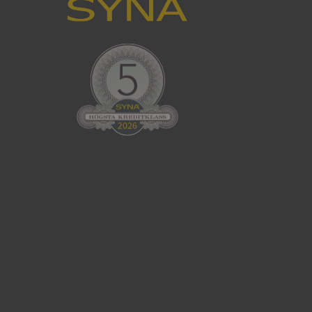
han besökte
tser som körs på
Den används för
ställa att
as till samma server
om ställs av
P.NET MVC-teknik.
hörig publicering
 som förfalskning
ller ingen
rstörs när
cript.com-tjänsten
för besökarens
ie-Script.com
ödvändig cookie
att tillhandahålla
ck och utför
en använder
 som
han besökte