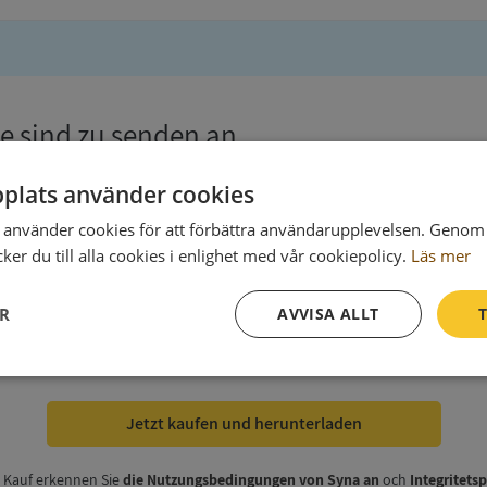
e sind zu senden an
plats använder cookies
använder cookies för att förbättra användarupplevelsen. Genom 
er du till alla cookies i enlighet med vår cookiepolicy.
Läs mer
ER
AVVISA ALLT
T
 zur Rechnung
(wahlweise)
Prestanda
Inriktning
Funktioner
Jetzt kaufen und herunterladen
 Kauf erkennen Sie
die Nutzungsbedingungen von Syna an
och
Integritets