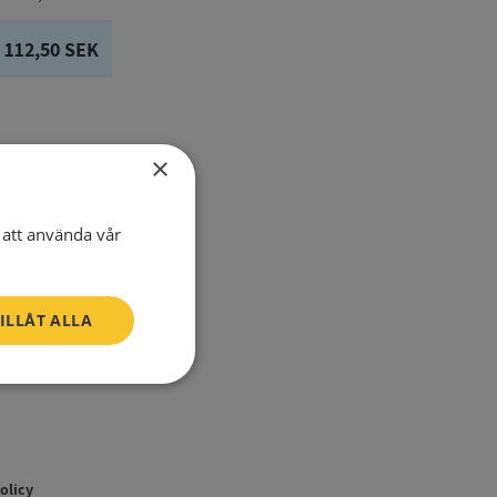
112,50 SEK
×
E-Mail
att använda vår
Telefon
ILLÅT ALLA
Oklassificerade
policy