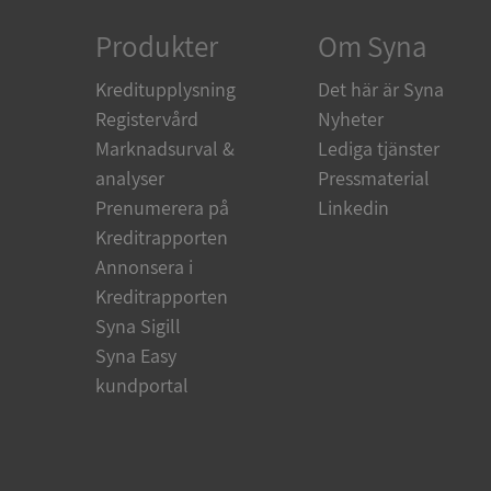
Produkter
Om Syna
ARRAffinity
Kreditupplysning
Det här är Syna
Registervård
Nyheter
Marknadsurval &
Lediga tjänster
__RequestVerificat
analyser
Pressmaterial
Prenumerera på
Linkedin
Kreditrapporten
Annonsera i
CookieScriptConse
Kreditrapporten
Syna Sigill
_GRECAPTCHA
Syna Easy
kundportal
ASP.NET_SessionId