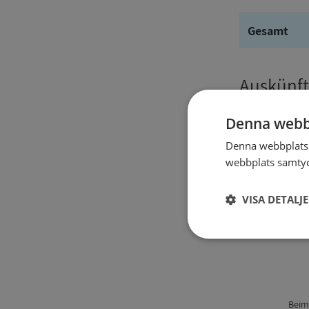
Gesamt
Auskünft
Denna webb
Denna webbplats 
webbplats samtyck
VISA DETALJ
Angaben
Strikt
nödvändigt
Beim