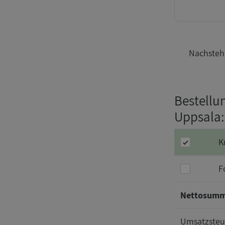
Nachstehe
Bestellun
Uppsala
K
F
Nettosum
Umsatzsteu