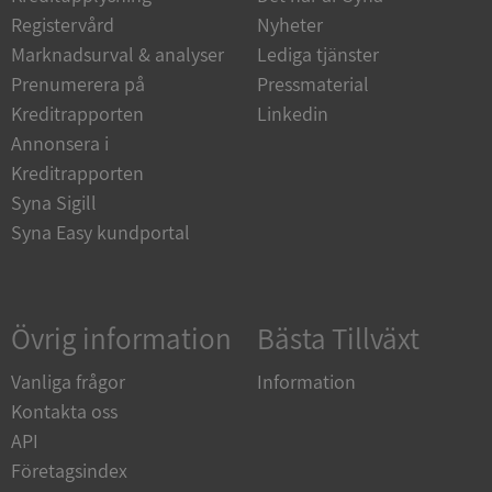
Funktioner
Oklassificerade
Registervård
Nyheter
Strikt nödvändiga kakor tillåter
Marknadsurval & analyser
Lediga tjänster
kärnwebbplatsfunktioner som användarinloggning
och kontohantering. Webbplatsen kan inte
Prenumerera på
Pressmaterial
användas ordentligt utan strikt nödvändiga cookies.
Kreditrapporten
Linkedin
Leverantör
/
Annonsera i
Namn
Utgån
Domän
Kreditrapporten
__RequestVerificationToken
Session
Microsoft
Syna Sigill
Corporation
Syna Easy kundportal
de.syna.se
Övrig information
Bästa Tillväxt
Vanliga frågor
Information
Kontakta oss
API
Google
Privacy Policy
Företagsindex
VISITOR_PRIVACY_METADATA
5 månader
YouTube
4 veckor
.youtube.com