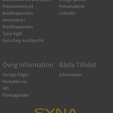
Strikt nödvändiga kakor tillåter
Prenumerera på
Pressmaterial
kärnwebbplatsfunktioner som användarinloggning
och kontohantering. Webbplatsen kan inte
Kreditrapporten
Linkedin
användas ordentligt utan strikt nödvändiga cookies.
Annonsera i
Leverantör
/
Kreditrapporten
Namn
Utgån
Domän
Syna Sigill
__RequestVerificationToken
Session
Microsoft
Syna Easy kundportal
Corporation
de.syna.se
Övrig information
Bästa Tillväxt
Vanliga frågor
Information
Kontakta oss
API
Företagsindex
Google
Privacy Policy
VISITOR_PRIVACY_METADATA
5 månader
YouTube
4 veckor
.youtube.com