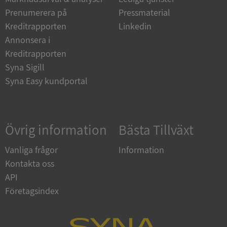
Strikt nödvändiga kakor tillåter
Prenumerera på
Pressmaterial
kärnwebbplatsfunktioner som användarinloggning
och kontohantering. Webbplatsen kan inte
Kreditrapporten
Linkedin
användas ordentligt utan strikt nödvändiga cookies.
Annonsera i
Leverantör
/
Kreditrapporten
Namn
Utgån
Domän
Syna Sigill
__RequestVerificationToken
Session
Microsoft
Syna Easy kundportal
Corporation
de.syna.se
Övrig information
Bästa Tillväxt
Vanliga frågor
Information
Kontakta oss
API
Företagsindex
Google
Privacy Policy
VISITOR_PRIVACY_METADATA
5 månader
YouTube
4 veckor
.youtube.com