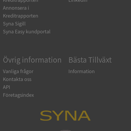
kärnwebbplatsfunktioner som användarinloggning
och kontohantering. Webbplatsen kan inte
Annonsera i
användas ordentligt utan strikt nödvändiga cookies.
Kreditrapporten
Leverantör
/
Syna Sigill
Namn
Utgån
Domän
Syna Easy kundportal
__RequestVerificationToken
Session
Microsoft
Corporation
de.syna.se
Övrig information
Bästa Tillväxt
Vanliga frågor
Information
Kontakta oss
API
Företagsindex
Google
Privacy Policy
VISITOR_PRIVACY_METADATA
5 månader
YouTube
4 veckor
.youtube.com