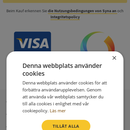
Beim Kauf erkennen Sie
die Nutzungsbedingungen von Syna an
och
Integritetspolicy
×
Denna webbplats använder
cookies
Denna webbplats använder cookies för att
förbättra användarupplevelsen. Genom
att använda vår webbplats samtycker du
Sichere Bezahlung mit stripe
till alla cookies i enlighet med vår
cookiepolicy.
Läs mer
Unmittelbare Lieferung digital
TILLÅT ALLA
Syna – Kreditauskünfte seit 1947