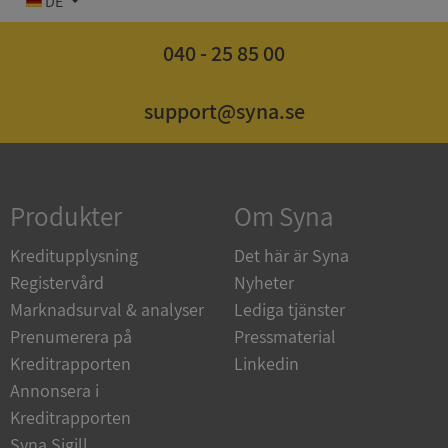
DE
040 - 25 85 00
support@syna.se
Strikt nödvändigt
Prestanda
Inriktning
Funktioner
Oklassificerade
Strikt nödvändiga kakor tillåter
kärnwebbplatsfunktioner som användarinloggning
och kontohantering. Webbplatsen kan inte
Produkter
Om Syna
användas ordentligt utan strikt nödvändiga cookies.
Leverantör
/
Kreditupplysning
Det här är Syna
Namn
Utgån
Domän
Registervård
Nyheter
Marknadsurval & analyser
Lediga tjänster
__RequestVerificationToken
Session
Microsoft
Corporation
Prenumerera på
Pressmaterial
de.syna.se
Kreditrapporten
Linkedin
Annonsera i
Kreditrapporten
Syna Sigill