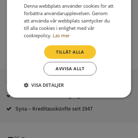
Denna webbplats använder cookies för att
förbättra användarupplevelsen. Genom
att använda vår webbplats samtycker du
till alla cookies i enlighet med vår
cookiepolicy.
Läs mer
TILLÅT ALLA
AVVISA ALLT
Sichere Bezahlung mit stripe
VISA DETALJER
Unmittelbare Lieferung digital
Strikt
Prestanda
Inriktning
nödvändigt
Syna – Kreditauskünfte seit 1947
Funktioner
Oklassificerade