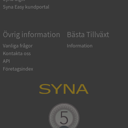
Syna Easy kundportal
Google
Privacy Policy
Övrig information
Bästa Tillväxt
VISITOR_PRIVACY_METADATA
5 månader
YouTube
4 veckor
.youtube.com
Vanliga frågor
Information
Kontakta oss
API
Företagsindex
ASP.NET_SessionId
Session
Microsoft
Corporation
de.syna.se