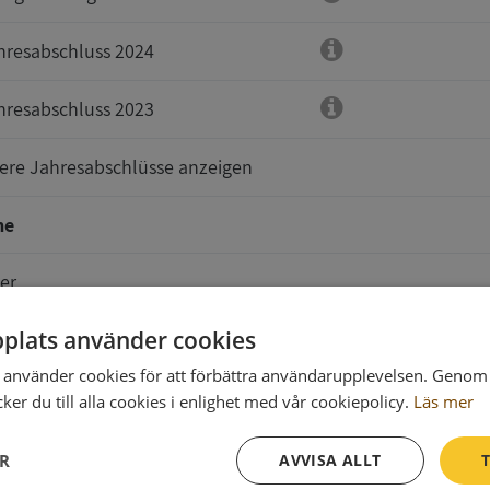
hresabschluss 2024
hresabschluss 2023
tere Jahresabschlüsse anzeigen
me
er
plats använder cookies
använder cookies för att förbättra användarupplevelsen. Genom 
er du till alla cookies i enlighet med vår cookiepolicy.
Läs mer
e sind zu senden an
ER
AVVISA ALLT
T