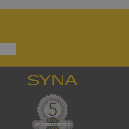
s interaktion med
ifter om besökarens
 och inställningar,
nser hedras i
ck och utför
en använder
 som
han besökte
tser som körs på
Den används för
ställa att
as till samma server
om ställs av
P.NET MVC-teknik.
hörig publicering
 som förfalskning
ller ingen
rstörs när
cript.com-tjänsten
för besökarens
ie-Script.com