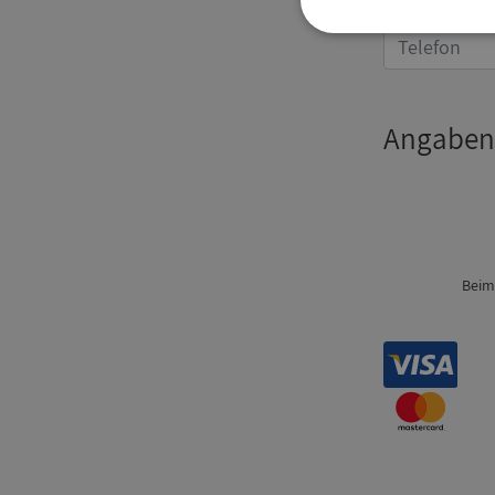
Strikt
nödvändigt
Angaben
Strikt nödvändiga ka
användas ordentligt 
Beim
Namn
__RequestVerificat
VISITOR_PRIVACY_