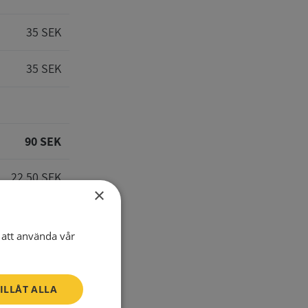
35 SEK
35 SEK
90 SEK
22,50 SEK
×
112,50 SEK
att använda vår
ILLÅT ALLA
E-Mail