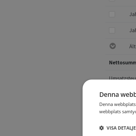
Ja
Ja
Äl
Nettosum
Umsatzsteu
Denna webb
Gesamt
Denna webbplats 
webbplats samtyck
Auskünft
VISA DETALJ