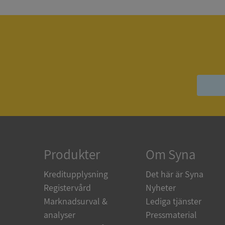
ASP.NET_SessionId
ARRAffinity
__RequestVerificat
Produkter
Om Syna
Kreditupplysning
Det här är Syna
Registervård
Nyheter
CookieScriptConse
Marknadsurval &
Lediga tjänster
analyser
Pressmaterial