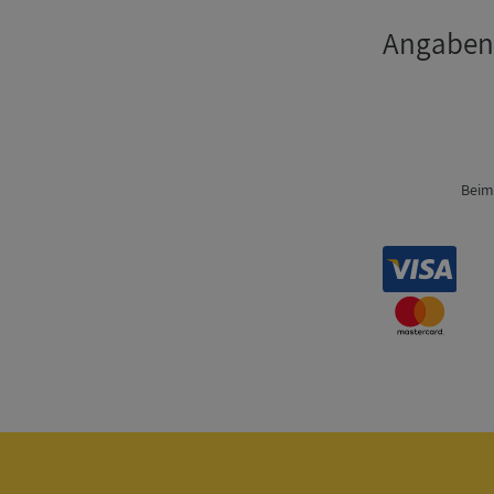
nödvändigt
Angaben
Beim
Strikt nödvändiga ka
användas ordentligt 
Namn
__RequestVerificat
VISITOR_PRIVACY_