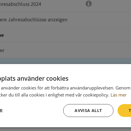
hresabschluss 2024
tere Jahresabschlüsse anzeigen
me
er
plats använder cookies
e sind zu senden an
använder cookies för att förbättra användarupplevelsen. Genom 
er du till alla cookies i enlighet med vår cookiepolicy.
Läs mer
ER
AVVISA ALLT
T
Prestanda
Inriktning
Funktioner