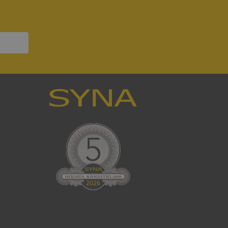
nser hedras i
ck och utför
en använder
 som
han besökte
tser som körs på
Den används för
ställa att
as till samma server
om ställs av
P.NET MVC-teknik.
hörig publicering
 som förfalskning
ller ingen
rstörs när
cript.com-tjänsten
för besökarens
ie-Script.com
ödvändig cookie
att tillhandahålla