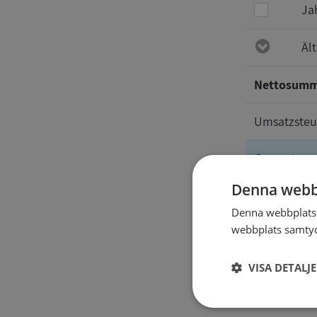
Ja
Äl
Nettosum
Umsatzsteu
Gesamt
Denna webb
Auskünft
Denna webbplats 
webbplats samtyck
VISA DETALJ
Strikt