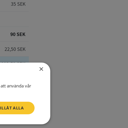
35 SEK
90 SEK
22,50 SEK
112,50 SEK
×
att använda vår
E-Mail
ILLÅT ALLA
Telefon
Oklassificerade