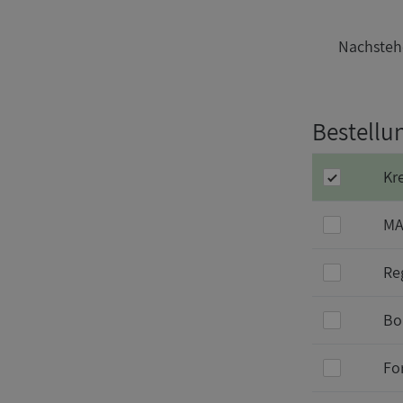
Nachstehe
Bestellun
Kr
MA
Re
Bo
Fo