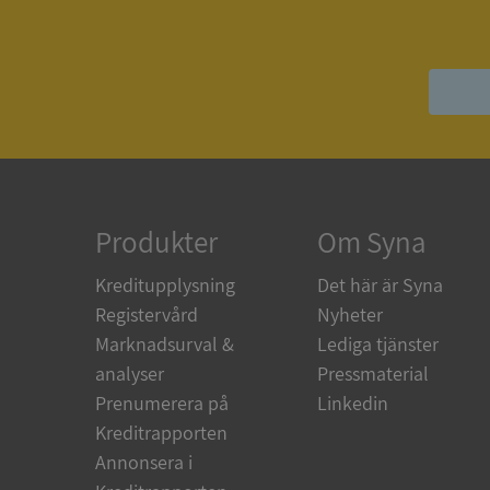
ASP.NET_SessionId
ARRAffinity
Produkter
Om Syna
__RequestVerificat
Kreditupplysning
Det här är Syna
Registervård
Nyheter
Marknadsurval &
Lediga tjänster
analyser
Pressmaterial
CookieScriptConse
Prenumerera på
Linkedin
Kreditrapporten
_GRECAPTCHA
Annonsera i