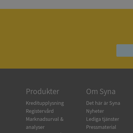
ASP.NET_SessionId
ARRAffinity
__RequestVerificat
Produkter
Om Syna
Kreditupplysning
Det här är Syna
Registervård
Nyheter
CookieScriptConse
Marknadsurval &
Lediga tjänster
analyser
Pressmaterial