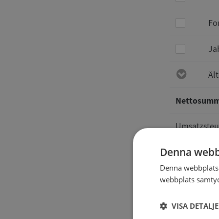
Fo
Ja
Äl
Nettosum
Umsatzsteu
Denna webb
Gesamt
Denna webbplats 
webbplats samtyck
Auskünft
VISA DETALJ