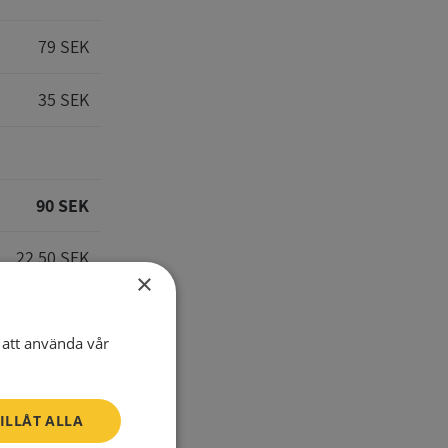
79 SEK
35 SEK
90 SEK
22,50 SEK
×
112,50 SEK
att använda vår
ILLÅT ALLA
E-Mail