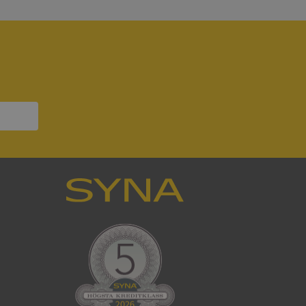
s interaktion med
ifter om besökarens
 och inställningar,
nser hedras i
ck och utför
en använder
 som
han besökte
tser som körs på
Den används för
ställa att
as till samma server
om ställs av
P.NET MVC-teknik.
hörig publicering
 som förfalskning
ller ingen
rstörs när
cript.com-tjänsten
för besökarens
ie-Script.com