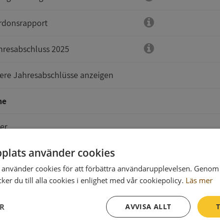
rdonsrapport
hresabschluss 2025
tere Jahresabschlüsse anzeigen
me
er
plats använder cookies
använder cookies för att förbättra användarupplevelsen. Genom 
er du till alla cookies i enlighet med vår cookiepolicy.
Läs mer
e sind zu senden an
ER
AVVISA ALLT
T