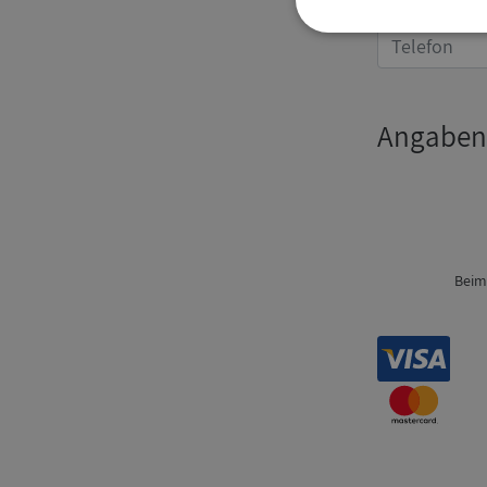
Strikt
nödvändigt
Angaben
Strikt nödvändiga ka
användas ordentligt 
Beim
Namn
__RequestVerificat
VISITOR_PRIVACY_