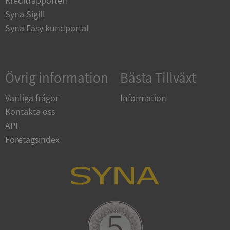
Kreditrapporten
Syna Sigill
Syna Easy kundportal
Google
Privacy Policy
VISITOR_PRIVACY_METADATA
5 månader
YouTube
Övrig information
Bästa Tillväxt
4 veckor
.youtube.com
Vanliga frågor
Information
Kontakta oss
API
Företagsindex
ASP.NET_SessionId
Session
Microsoft
Corporation
de.syna.se