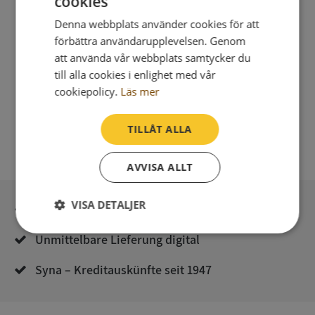
cookies
Integritetspolicy
Denna webbplats använder cookies för att
förbättra användarupplevelsen. Genom
att använda vår webbplats samtycker du
till alla cookies i enlighet med vår
cookiepolicy.
Läs mer
TILLÅT ALLA
AVVISA ALLT
VISA DETALJER
Sichere Bezahlung mit stripe
Strikt
Prestanda
Inriktning
Unmittelbare Lieferung digital
nödvändigt
Syna – Kreditauskünfte seit 1947
Funktioner
Oklassificerade