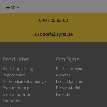
DE
040 - 25 85 00
Strikt nödvändigt
Prestanda
Inriktning
support@syna.se
Funktioner
Oklassificerade
Strikt nödvändiga kakor tillåter
kärnwebbplatsfunktioner som användarinloggning
och kontohantering. Webbplatsen kan inte
användas ordentligt utan strikt nödvändiga cookies.
Produkter
Om Syna
Leverantör
/
Namn
Utgån
Kreditupplysning
Det här är Syna
Domän
Registervård
Nyheter
__RequestVerificationToken
Session
Microsoft
Marknadsurval & analyser
Lediga tjänster
Corporation
de.syna.se
Prenumerera på
Pressmaterial
Kreditrapporten
Linkedin
Annonsera i