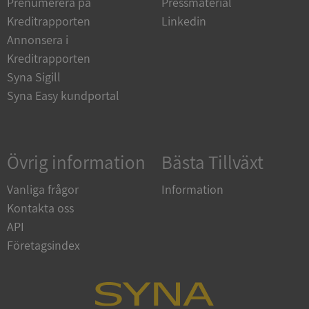
Prenumerera på
Pressmaterial
Strikt nödvändiga kakor tillåter
kärnwebbplatsfunktioner som användarinloggning
Kreditrapporten
Linkedin
och kontohantering. Webbplatsen kan inte
användas ordentligt utan strikt nödvändiga cookies.
Annonsera i
Kreditrapporten
Leverantör
/
Namn
Utgån
Domän
Syna Sigill
Syna Easy kundportal
__RequestVerificationToken
Session
Microsoft
Corporation
de.syna.se
Övrig information
Bästa Tillväxt
Vanliga frågor
Information
Kontakta oss
API
Företagsindex
Google
Privacy Policy
VISITOR_PRIVACY_METADATA
5 månader
YouTube
4 veckor
.youtube.com