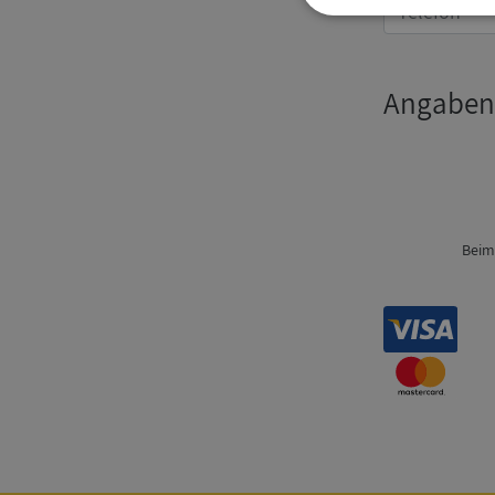
Strikt
nödvändigt
Angaben
Strikt nödvändiga ka
Beim
användas ordentligt 
Namn
__RequestVerificat
VISITOR_PRIVACY_