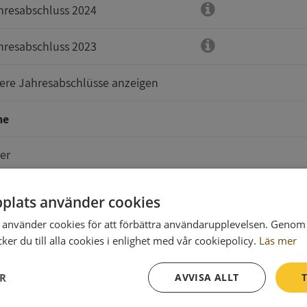
hresabschluss 2024
hresabschluss 2023
tere Jahresabschlüsse anzeigen
me
er
plats använder cookies
använder cookies för att förbättra användarupplevelsen. Genom 
e sind zu senden an
er du till alla cookies i enlighet med vår cookiepolicy.
Läs mer
ER
AVVISA ALLT
T