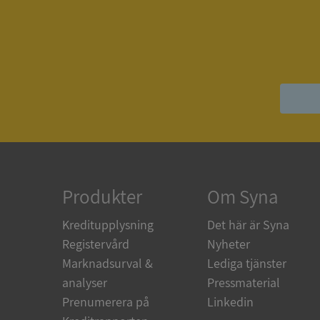
ASP.NET_SessionId
ARRAffinity
__RequestVerificat
Produkter
Om Syna
Kreditupplysning
Det här är Syna
Registervård
Nyheter
Marknadsurval &
Lediga tjänster
CookieScriptConse
analyser
Pressmaterial
Prenumerera på
Linkedin
_GRECAPTCHA