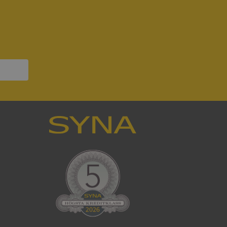
ifter om besökarens
 och inställningar,
nser hedras i
ck och utför
en använder
 som
han besökte
tser som körs på
Den används för
ställa att
as till samma server
om ställs av
P.NET MVC-teknik.
hörig publicering
 som förfalskning
ller ingen
rstörs när
cript.com-tjänsten
för besökarens
ie-Script.com
ödvändig cookie