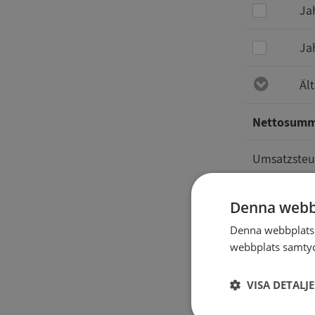
Ja
Ja
Äl
Nettosum
Umsatzsteu
Gesamt
Denna webb
Denna webbplats 
Auskünft
webbplats samtyck
VISA DETALJ