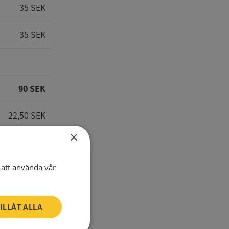
35 SEK
35 SEK
90 SEK
22,50 SEK
×
112,50 SEK
att använda vår
E-Mail
ILLÅT ALLA