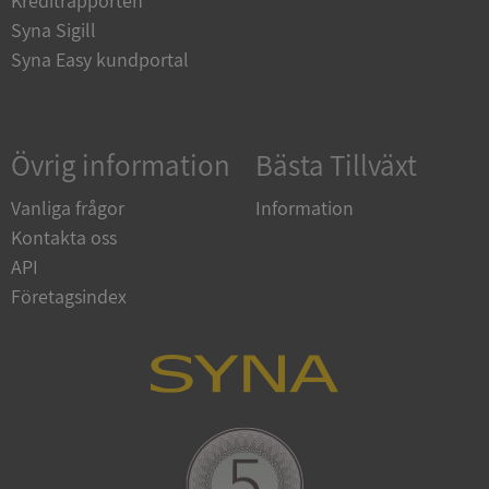
Kreditrapporten
Syna Sigill
Syna Easy kundportal
Google
Privacy Policy
VISITOR_PRIVACY_METADATA
5 månader
YouTube
Övrig information
Bästa Tillväxt
4 veckor
.youtube.com
Vanliga frågor
Information
Kontakta oss
API
Företagsindex
ASP.NET_SessionId
Session
Microsoft
Corporation
de.syna.se