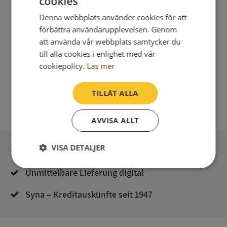
cookies
Integritetspolicy
Denna webbplats använder cookies för att
förbättra användarupplevelsen. Genom
att använda vår webbplats samtycker du
till alla cookies i enlighet med vår
cookiepolicy.
Läs mer
TILLÅT ALLA
AVVISA ALLT
VISA DETALJER
Sichere Bezahlung mit stripe
Strikt
Prestanda
Inriktning
Unmittelbare Lieferung digital
nödvändigt
Syna – Kreditauskünfte seit 1947
Funktioner
Oklassificerade