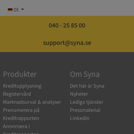
DE
040 - 25 85 00
Strikt nödvändigt
Prestanda
Inriktning
support@syna.se
Funktioner
Oklassificerade
Strikt nödvändiga kakor tillåter
kärnwebbplatsfunktioner som användarinloggning
och kontohantering. Webbplatsen kan inte
användas ordentligt utan strikt nödvändiga cookies.
Produkter
Om Syna
Leverantör
/
Namn
Utgån
Kreditupplysning
Det här är Syna
Domän
Registervård
Nyheter
__RequestVerificationToken
Session
Microsoft
Marknadsurval & analyser
Lediga tjänster
Corporation
de.syna.se
Prenumerera på
Pressmaterial
Kreditrapporten
Linkedin
Annonsera i