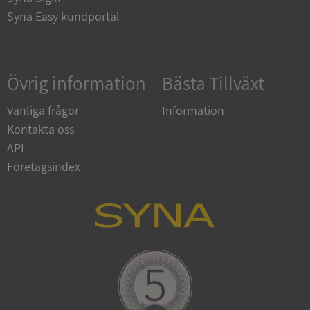
Syna Easy kundportal
Google
Privacy Policy
Övrig information
Bästa Tillväxt
VISITOR_PRIVACY_METADATA
5 månader
YouTube
4 veckor
.youtube.com
Vanliga frågor
Information
Kontakta oss
API
Företagsindex
ASP.NET_SessionId
Session
Microsoft
Corporation
de.syna.se