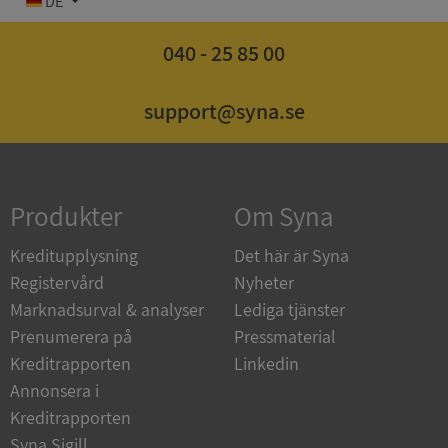
DE
040 - 25 85 00
support@syna.se
Strikt nödvändigt
Prestanda
Inriktning
Funktioner
Oklassificerade
Strikt nödvändiga kakor tillåter
kärnwebbplatsfunktioner som användarinloggning
och kontohantering. Webbplatsen kan inte
Produkter
Om Syna
användas ordentligt utan strikt nödvändiga cookies.
Leverantör
/
Kreditupplysning
Det här är Syna
Namn
Utgån
Domän
Registervård
Nyheter
Marknadsurval & analyser
Lediga tjänster
__RequestVerificationToken
Session
Microsoft
Corporation
Prenumerera på
Pressmaterial
de.syna.se
Kreditrapporten
Linkedin
Annonsera i
Kreditrapporten
Syna Sigill