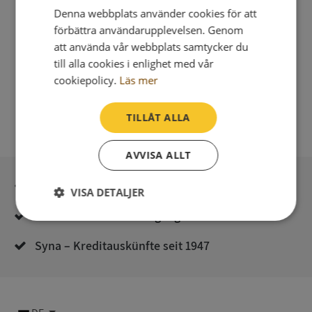
Denna webbplats använder cookies för att
förbättra användarupplevelsen. Genom
att använda vår webbplats samtycker du
till alla cookies i enlighet med vår
cookiepolicy.
Läs mer
TILLÅT ALLA
AVVISA ALLT
Sichere Bezahlung mit stripe
VISA DETALJER
Unmittelbare Lieferung digital
Strikt
Prestanda
Inriktning
nödvändigt
Syna – Kreditauskünfte seit 1947
Funktioner
Oklassificerade