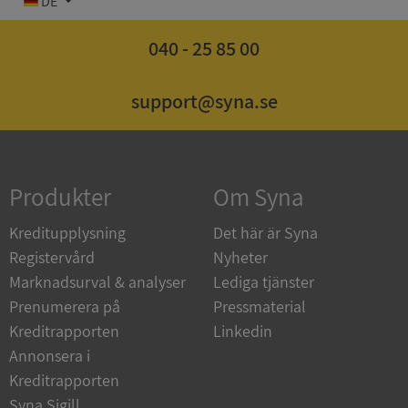
DE
040 - 25 85 00
support@syna.se
Strikt nödvändigt
Prestanda
Inriktning
Funktioner
Oklassificerade
Strikt nödvändiga kakor tillåter
kärnwebbplatsfunktioner som användarinloggning
och kontohantering. Webbplatsen kan inte
Produkter
Om Syna
användas ordentligt utan strikt nödvändiga cookies.
Leverantör
/
Kreditupplysning
Det här är Syna
Namn
Utgån
Domän
Registervård
Nyheter
Marknadsurval & analyser
Lediga tjänster
__RequestVerificationToken
Session
Microsoft
Corporation
Prenumerera på
Pressmaterial
de.syna.se
Kreditrapporten
Linkedin
Annonsera i
Kreditrapporten
Syna Sigill