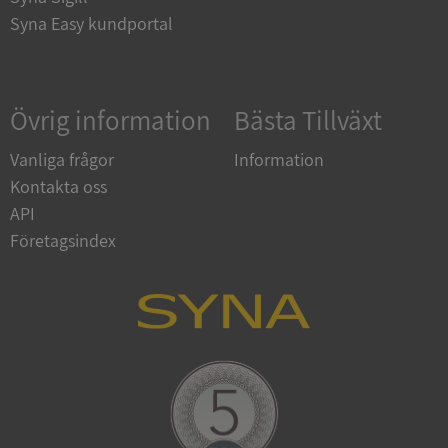
Syna Easy kundportal
Google
Privacy Policy
Övrig information
Bästa Tillväxt
VISITOR_PRIVACY_METADATA
5 månader
YouTube
4 veckor
.youtube.com
Vanliga frågor
Information
Kontakta oss
API
Företagsindex
ASP.NET_SessionId
Session
Microsoft
Corporation
de.syna.se