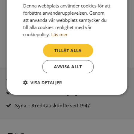
Denna webbplats använder cookies för att
förbättra användarupplevelsen. Genom
att använda vår webbplats samtycker du
till alla cookies i enlighet med vår
cookiepolicy.
Läs mer
TILLÅT ALLA
AVVISA ALLT
Sichere Bezahlung mit stripe
VISA DETALJER
Unmittelbare Lieferung digital
Strikt
Prestanda
Inriktning
nödvändigt
Syna – Kreditauskünfte seit 1947
Funktioner
Oklassificerade