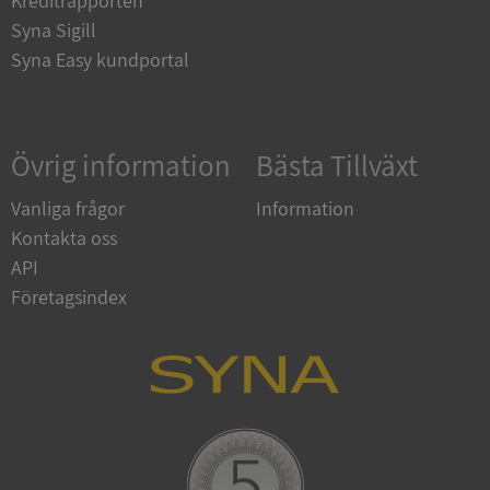
Kreditrapporten
Syna Sigill
Syna Easy kundportal
Google
Privacy Policy
VISITOR_PRIVACY_METADATA
5 månader
YouTube
Övrig information
Bästa Tillväxt
4 veckor
.youtube.com
Vanliga frågor
Information
Kontakta oss
API
Företagsindex
ASP.NET_SessionId
Session
Microsoft
Corporation
de.syna.se