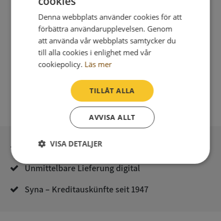
cookies
Integritetspolicy
Denna webbplats använder cookies för att
förbättra användarupplevelsen. Genom
att använda vår webbplats samtycker du
till alla cookies i enlighet med vår
cookiepolicy.
Läs mer
TILLÅT ALLA
AVVISA ALLT
VISA DETALJER
Sichere Bezahlung mit stripe
Strikt
Prestanda
Inriktning
Unmittelbare Lieferung digital
nödvändigt
Syna – Kreditauskünfte seit 1947
Funktioner
Oklassificerade