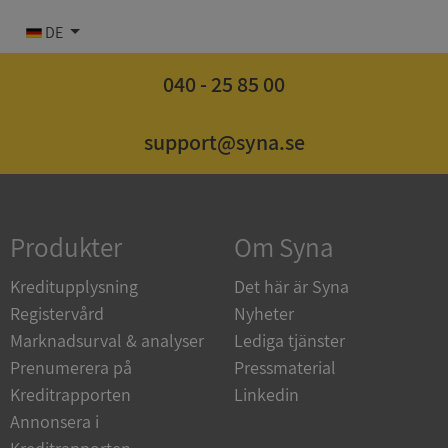
DE
040 - 25 85 00
Strikt nödvändigt
Prestanda
Inriktning
support@syna.se
Funktioner
Oklassificerade
Strikt nödvändiga kakor tillåter
kärnwebbplatsfunktioner som användarinloggning
och kontohantering. Webbplatsen kan inte
användas ordentligt utan strikt nödvändiga cookies.
Produkter
Om Syna
Leverantör
/
Namn
Utgån
Kreditupplysning
Det här är Syna
Domän
Registervård
Nyheter
__RequestVerificationToken
Session
Microsoft
Marknadsurval & analyser
Lediga tjänster
Corporation
de.syna.se
Prenumerera på
Pressmaterial
Kreditrapporten
Linkedin
Annonsera i