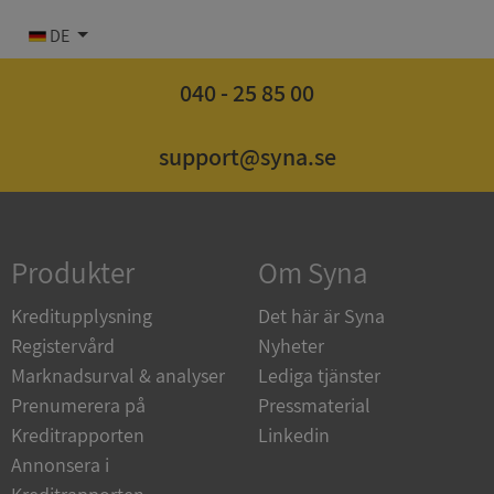
DE
040 - 25 85 00
Strikt nödvändigt
Prestanda
Inriktning
support@syna.se
Funktioner
Oklassificerade
Strikt nödvändiga kakor tillåter
kärnwebbplatsfunktioner som användarinloggning
och kontohantering. Webbplatsen kan inte
användas ordentligt utan strikt nödvändiga cookies.
Produkter
Om Syna
Leverantör
/
Namn
Utgån
Kreditupplysning
Det här är Syna
Domän
Registervård
Nyheter
__RequestVerificationToken
Session
Microsoft
Marknadsurval & analyser
Lediga tjänster
Corporation
de.syna.se
Prenumerera på
Pressmaterial
Kreditrapporten
Linkedin
Annonsera i