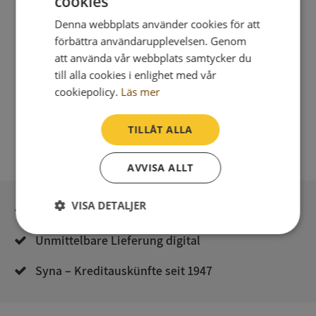
cookies
Integritetspolicy
Denna webbplats använder cookies för att
förbättra användarupplevelsen. Genom
att använda vår webbplats samtycker du
till alla cookies i enlighet med vår
cookiepolicy.
Läs mer
TILLÅT ALLA
AVVISA ALLT
VISA DETALJER
Sichere Bezahlung mit stripe
Strikt
Prestanda
Inriktning
Unmittelbare Lieferung digital
nödvändigt
Syna – Kreditauskünfte seit 1947
Funktioner
Oklassificerade