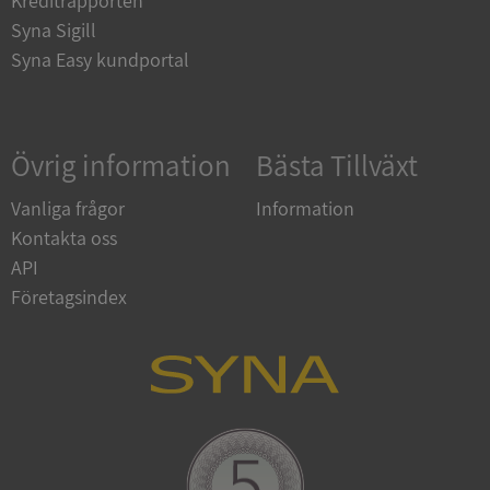
Kreditrapporten
Syna Sigill
Syna Easy kundportal
Google
Privacy Policy
VISITOR_PRIVACY_METADATA
5 månader
YouTube
Övrig information
Bästa Tillväxt
4 veckor
.youtube.com
Vanliga frågor
Information
Kontakta oss
API
Företagsindex
ASP.NET_SessionId
Session
Microsoft
Corporation
de.syna.se