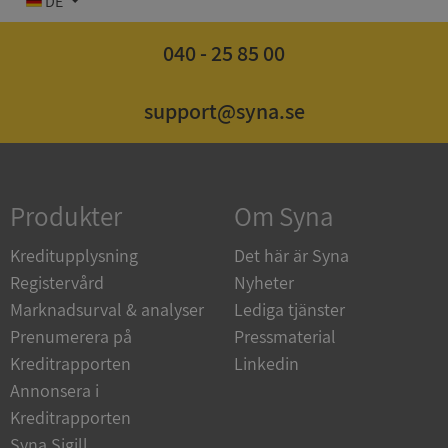
DE
040 - 25 85 00
support@syna.se
Strikt nödvändigt
Prestanda
Inriktning
Funktioner
Oklassificerade
Strikt nödvändiga kakor tillåter
kärnwebbplatsfunktioner som användarinloggning
och kontohantering. Webbplatsen kan inte
Produkter
Om Syna
användas ordentligt utan strikt nödvändiga cookies.
Leverantör
/
Kreditupplysning
Det här är Syna
Namn
Utgån
Domän
Registervård
Nyheter
Marknadsurval & analyser
Lediga tjänster
__RequestVerificationToken
Session
Microsoft
Corporation
Prenumerera på
Pressmaterial
de.syna.se
Kreditrapporten
Linkedin
Annonsera i
Kreditrapporten
Syna Sigill