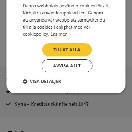
Denna webbplats använder cookies för att
förbättra användarupplevelsen. Genom
att använda vår webbplats samtycker du
till alla cookies i enlighet med vår
cookiepolicy.
Läs mer
TILLÅT ALLA
AVVISA ALLT
Sichere Bezahlung mit stripe
VISA DETALJER
Unmittelbare Lieferung digital
Strikt
Prestanda
Inriktning
nödvändigt
Syna – Kreditauskünfte seit 1947
Funktioner
Oklassificerade