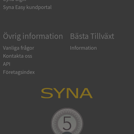
Syna Easy kundportal
Google
Privacy Policy
Övrig information
Bästa Tillväxt
VISITOR_PRIVACY_METADATA
5 månader
YouTube
4 veckor
.youtube.com
Vanliga frågor
Information
Kontakta oss
API
Företagsindex
ASP.NET_SessionId
Session
Microsoft
Corporation
de.syna.se