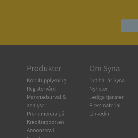
ASP.NET_SessionId
ARRAffinity
Produkter
Om Syna
__RequestVerificat
Kreditupplysning
Det här är Syna
Registervård
Nyheter
Marknadsurval &
Lediga tjänster
analyser
Pressmaterial
CookieScriptConse
Prenumerera på
Linkedin
Kreditrapporten
_GRECAPTCHA
Annonsera i