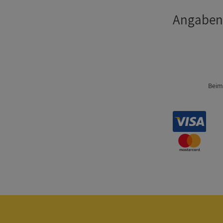
nödvändigt
Angaben
Beim
Strikt nödvändiga ka
användas ordentligt 
Namn
__RequestVerificat
VISITOR_PRIVACY_