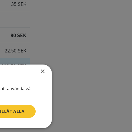
35 SEK
90 SEK
22,50 SEK
112,50 SEK
×
att använda vår
E-Mail
ILLÅT ALLA
Telefon
Oklassificerade