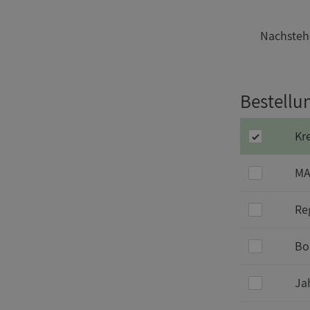
Nachstehe
Bestellun
Kr
MA
Re
Bo
Ja