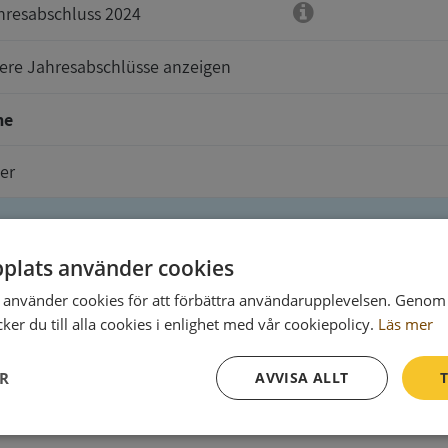
hresabschluss 2024
tere Jahresabschlüsse anzeigen
me
er
plats använder cookies
e sind zu senden an
använder cookies för att förbättra användarupplevelsen. Genom 
er du till alla cookies i enlighet med vår cookiepolicy.
Läs mer
ER
AVVISA ALLT
T
Prestanda
Inriktning
Funktioner