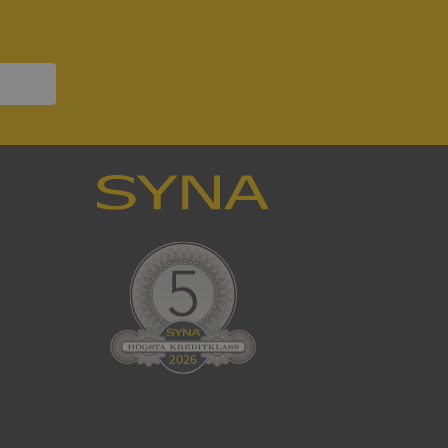
nser hedras i
ck och utför
en använder
 som
han besökte
tser som körs på
Den används för
ställa att
as till samma server
om ställs av
P.NET MVC-teknik.
hörig publicering
 som förfalskning
ller ingen
rstörs när
cript.com-tjänsten
för besökarens
ie-Script.com
ödvändig cookie
att tillhandahålla