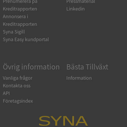
Prenumerera på
Pressmaterial
Strikt nödvändiga kakor tillåter
kärnwebbplatsfunktioner som användarinloggning
Kreditrapporten
Linkedin
och kontohantering. Webbplatsen kan inte
användas ordentligt utan strikt nödvändiga cookies.
Annonsera i
Kreditrapporten
Leverantör
/
Namn
Utgån
Domän
Syna Sigill
Syna Easy kundportal
__RequestVerificationToken
Session
Microsoft
Corporation
de.syna.se
Övrig information
Bästa Tillväxt
Vanliga frågor
Information
Kontakta oss
API
Företagsindex
Google
Privacy Policy
VISITOR_PRIVACY_METADATA
5 månader
YouTube
4 veckor
.youtube.com