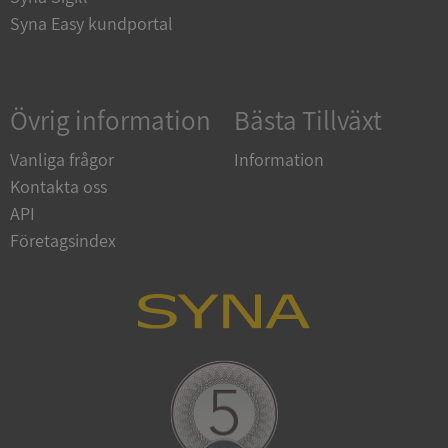
Syna Easy kundportal
Google
Privacy Policy
Övrig information
Bästa Tillväxt
VISITOR_PRIVACY_METADATA
5 månader
YouTube
4 veckor
.youtube.com
Vanliga frågor
Information
Kontakta oss
API
Företagsindex
ASP.NET_SessionId
Session
Microsoft
Corporation
de.syna.se