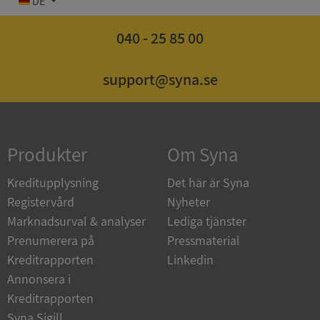
DE
040 - 25 85 00
support@syna.se
Strikt nödvändigt
Prestanda
Inriktning
Funktioner
Oklassificerade
Strikt nödvändiga kakor tillåter
kärnwebbplatsfunktioner som användarinloggning
och kontohantering. Webbplatsen kan inte
Produkter
Om Syna
användas ordentligt utan strikt nödvändiga cookies.
Leverantör
/
Kreditupplysning
Det här är Syna
Namn
Utgån
Domän
Registervård
Nyheter
Marknadsurval & analyser
Lediga tjänster
__RequestVerificationToken
Session
Microsoft
Corporation
Prenumerera på
Pressmaterial
de.syna.se
Kreditrapporten
Linkedin
Annonsera i
Kreditrapporten
Syna Sigill