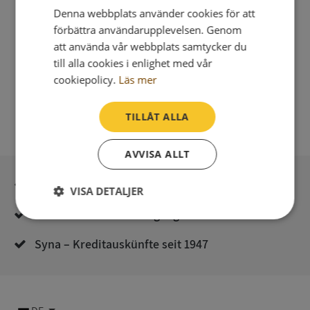
Denna webbplats använder cookies för att
förbättra användarupplevelsen. Genom
att använda vår webbplats samtycker du
till alla cookies i enlighet med vår
cookiepolicy.
Läs mer
TILLÅT ALLA
AVVISA ALLT
Sichere Bezahlung mit stripe
VISA DETALJER
Unmittelbare Lieferung digital
Strikt
Prestanda
Inriktning
nödvändigt
Syna – Kreditauskünfte seit 1947
Funktioner
Oklassificerade